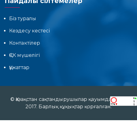
Пайдалы сілтемелер
Біз туралы
Кездесу кестесі
Контактілер
ҚСК мүшелігі
Құжаттар
© Қазақстан сақтандырушылар қауымдастығы
2017. Барлық құқықтар қорғалған.