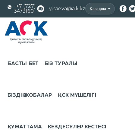
+7 (727)
y.isaeva@aik.kz
Қазақша
3473160
БАСТЫ БЕТ
БІЗ ТУРАЛЫ
БІЗДІҢ ЖОБАЛАР
ҚСК МҮШЕЛІГІ
ҚҰЖАТТАМА
КЕЗДЕСУЛЕР КЕСТЕСІ