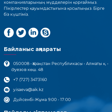
компанияларының мүдделерін қорғаймыз.
Пікірлестер қауымдастығына қосылыңыз. Бірге
біз күштіміз.
Байланыс ақпараты
050008 • Қазақстан Республикасы • Алматы қ. •
Әуезов көш. 48
+7 (727) 3473160
y.isaeva@aik.kz
Дүйсенбі-Жұма 9:00 - 17:00