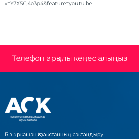
v=Y7X5Cj4o3p4&feature=youtu.be
Телефон арқылы кеңес алыңыз
Біз әрқашан Қазақстанның сақтандыру