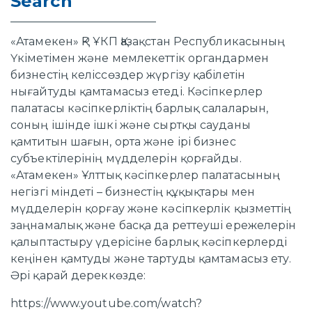
Search
«Атамекен» ҚР ҰКП Қазақстан Республикасының
Үкіметімен және мемлекеттік органдармен
бизнестің келіссөздер жүргізу қабілетін
нығайтуды қамтамасыз етеді. Кәсіпкерлер
палатасы кәсіпкерліктің барлық салаларын,
соның ішінде ішкі және сыртқы сауданы
қамтитын шағын, орта және ірі бизнес
субъектілерінің мүдделерін қорғайды.
«Атамекен» Ұлттық кәсіпкерлер палатасының
негізгі міндеті – бизнестің құқықтары мен
мүдделерін қорғау және кәсіпкерлік қызметтің
заңнамалық және басқа да реттеуші ережелерін
қалыптастыру үдерісіне барлық кәсіпкерлерді
кеңінен қамтуды және тартуды қамтамасыз ету.
Әрі қарай дереккөзде:
https://www.youtube.com/watch?