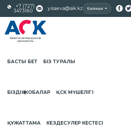
+7 (727)
y.isaeva@aik.kz
Қазақша
3473160
БАСТЫ БЕТ
БІЗ ТУРАЛЫ
БІЗДІҢ ЖОБАЛАР
ҚСК МҮШЕЛІГІ
ҚҰЖАТТАМА
КЕЗДЕСУЛЕР КЕСТЕСІ