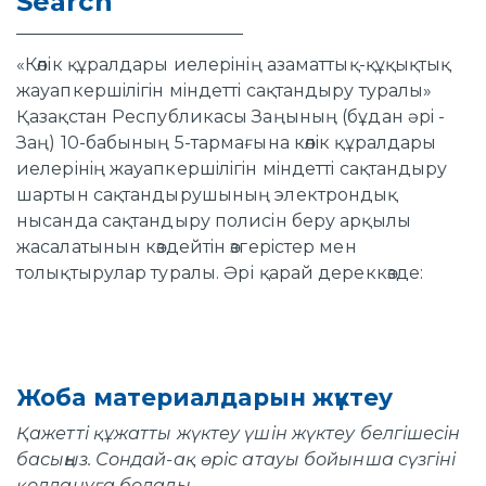
Search
«Көлiк құралдары иелерiнiң азаматтық-құқықтық
жауапкершiлiгiн мiндеттi сақтандыру туралы»
Қазақстан Республикасы Заңының (бұдан әрi -
Заң) 10-бабының 5-тармағына көлiк құралдары
иелерiнiң жауапкершiлiгiн мiндеттi сақтандыру
шартын сақтандырушының электрондық
нысанда сақтандыру полисiн беру арқылы
жасалатынын көздейтiн өзгерiстер мен
толықтырулар туралы. Әрі қарай дереккөзде:
Жоба материалдарын жүктеу
Қажетті құжатты жүктеу үшін жүктеу белгішесін
басыңыз. Сондай-ақ өріс атауы бойынша сүзгіні
қолдануға болады.