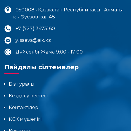
050008 • Қазақстан Республикасы • Алматы
қ. • Әуезов көш. 48
+7 (727) 3473160
y.isaeva@aik.kz
Дүйсенбі-Жұма 9:00 - 17:00
Пайдалы сілтемелер
Біз туралы
Кездесу кестесі
Контактілер
ҚСК мүшелігі
Құжаттар