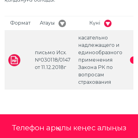
Формат
Атауы
Күні
касательно
надлежащего и
письмо Исх.
единообразного
№030118/0147
применения
от 11.12.2018г
Закона РК по
вопросам
страхования
Телефон арқылы кеңес алыңыз