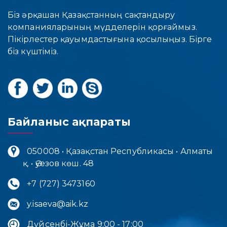
Біз әрқашан Қазақстанның сақтандыру
компанияларының мүдделерін қорғаймыз.
Пікірлестер қауымдастығына қосылыңыз. Бірге
біз күштіміз.
Байланыс ақпараты
050008 • Қазақстан Республикасы • Алматы
қ. • Әуезов көш. 48
+7 (727) 3473160
y.isaeva@aik.kz
Дүйсенбі-Жұма 9:00 - 17:00