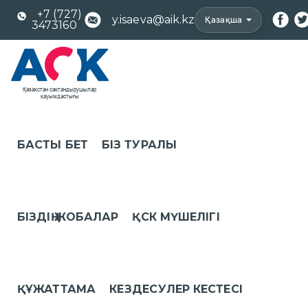
+7 (727)
y.isaeva@aik.kz
Қазақша
3473160
БАСТЫ БЕТ
БІЗ ТУРАЛЫ
БІЗДІҢ ЖОБАЛАР
ҚСК МҮШЕЛІГІ
ҚҰЖАТТАМА
КЕЗДЕСУЛЕР КЕСТЕСІ