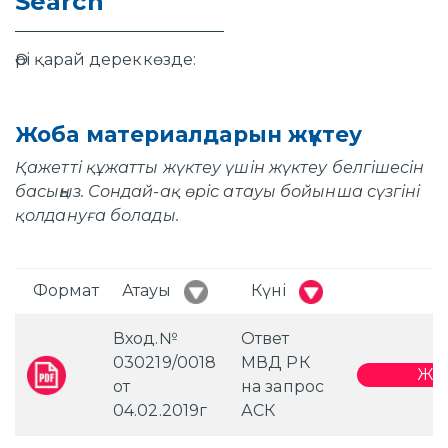
Search
Әрі қарай дереккөзде:
Жоба материалдарын жүктеу
Қажетті құжатты жүктеу үшін жүктеу белгішесін
басыңыз. Сондай-ақ өріс атауы бойынша сүзгіні
қолдануға болады.
Формат
Атауы
Күні
Вход.№
Ответ
030219/0018
МВД РК
Жүк
от
на запрос
04.02.2019г
АСК