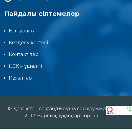
Пайдалы сілтемелер
Біз туралы
Кездесу кестесі
Контактілер
ҚСК мүшелігі
Құжаттар
© Қазақстан сақтандырушылар қауымдастығы
2017. Барлық құқықтар қорғалған.