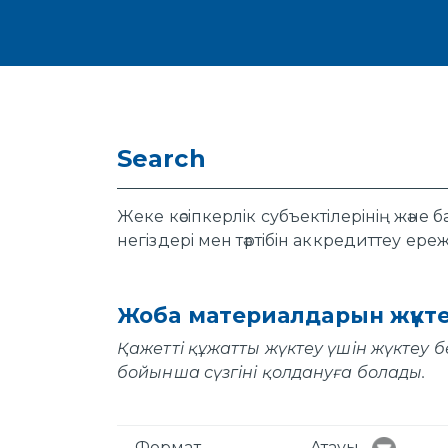
Search
Жеке кәсiпкерлiк субъектiлерiнiң жән
негiздерi мен тәртiбiн аккредиттеу ер
Жоба материалдарын жүкт
Қажетті құжатты жүктеу үшін жүктеу б
бойынша сүзгіні қолдануға болады.
Формат
Атауы