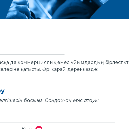
е басқа да коммерциялық емес ұйымдардың бiрлестiк
ежелерiне қатысты. Әрі қарай дереккөзде:
еу
елгішесін басыңыз. Сондай-ақ өріс атауы
Күні