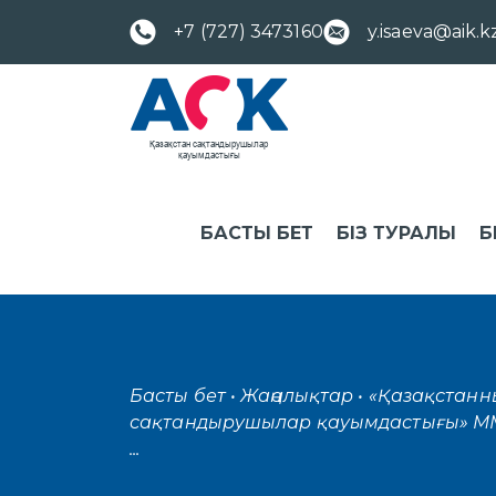
+7 (727) 3473160
y.isaeva@aik.k
БАСТЫ БЕТ
БІЗ ТУРАЛЫ
Б
Басты бет
• Жаңалықтар
• «Қазақстанны
сақтандырушылар қауымдастығы» М
...