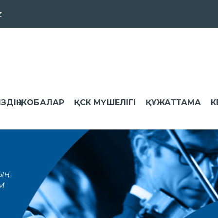
z
ІЗДІҢ ЖОБАЛАР
ҚСК МҮШЕЛІГІ
ҚҰЖАТТАМА
К
ң
М