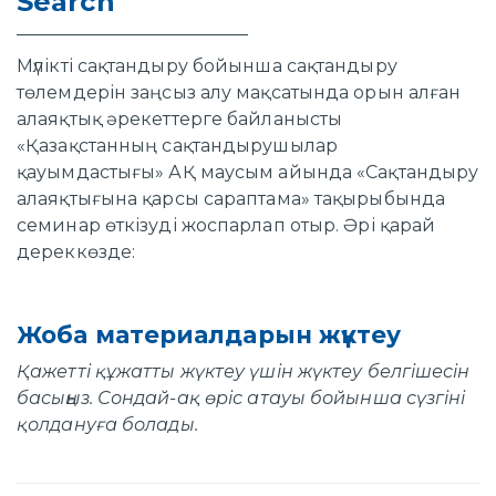
Search
Мүлікті сақтандыру бойынша сақтандыру
төлемдерін заңсыз алу мақсатында орын алған
алаяқтық әрекеттерге байланысты
«Қазақстанның сақтандырушылар
қауымдастығы» АҚ маусым айында «Сақтандыру
алаяқтығына қарсы сараптама» тақырыбында
семинар өткізуді жоспарлап отыр. Әрі қарай
дереккөзде:
Жоба материалдарын жүктеу
Қажетті құжатты жүктеу үшін жүктеу белгішесін
басыңыз. Сондай-ақ өріс атауы бойынша сүзгіні
қолдануға болады.