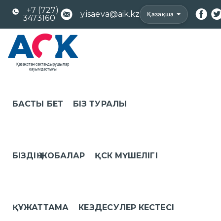
+7 (727)
y.isaeva@aik.kz
Қазақша
3473160
БАСТЫ БЕТ
БІЗ ТУРАЛЫ
БІЗДІҢ ЖОБАЛАР
ҚСК МҮШЕЛІГІ
ҚҰЖАТТАМА
КЕЗДЕСУЛЕР КЕСТЕСІ