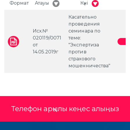
Формат
Атауы
Күні
Касательно
проведения
Исх.№
семинара по
020119/0071
теме:
от
"Экспертиза
14.05.2019г
против
страхового
мошенничества"
Телефон арқылы кеңес алыңыз