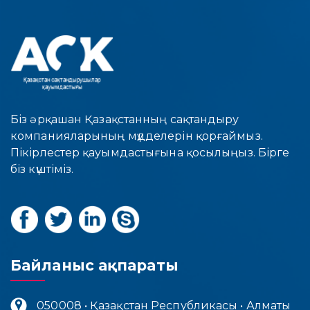
Біз әрқашан Қазақстанның сақтандыру
компанияларының мүдделерін қорғаймыз.
Пікірлестер қауымдастығына қосылыңыз. Бірге
біз күштіміз.
Байланыс ақпараты
050008 • Қазақстан Республикасы • Алматы