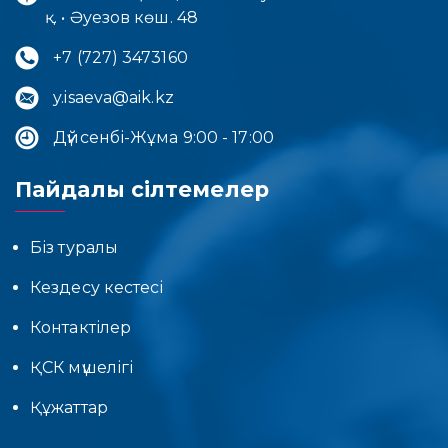
қ. • Әуезов көш. 48
+7 (727) 3473160
y.isaeva@aik.kz
Дүйсенбі-Жұма 9:00 - 17:00
Пайдалы сілтемелер
Біз туралы
Кездесу кестесі
Контактілер
ҚСК мүшелігі
Құжаттар