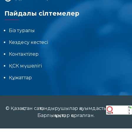
Пайдалы сілтемелер
Біз туралы
Кездесу кестесі
Контактілер
ҚСК мүшелігі
Құжаттар
© Қазақстан сақтандырушылар қауымдастығы 2017.
Барлық құқықтар қорғалған.