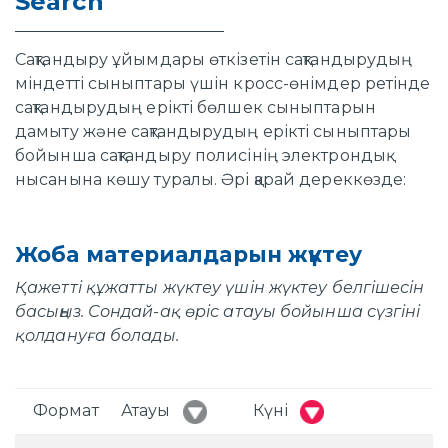
Search
Сақтандыру ұйымдары өткізетін сақтандырудың
міндетті сыныптары үшін кросс-өнімдер ретінде
сақтандырудың ерікті бөлшек сыныптарын
дамыту және сақтандырудың ерікті сыныптары
бойынша сақтандыру полисінің электрондық
нысанына көшу туралы. Әрі қарай дереккөзде:
Жоба материалдарын жүктеу
Қажетті құжатты жүктеу үшін жүктеу белгішесін
басыңыз. Сондай-ақ өріс атауы бойынша сүзгіні
қолдануға болады.
Формат
Атауы
Күні