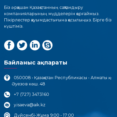
Біз әрқашан Қазақстанның сақтандыру
компанияларының мүдделерін қорғаймыз.
Пікірлестер қауымдастығына қосылыңыз. Бірге біз
күштіміз.
Байланыс ақпараты
050008 • Қазақстан Республикасы • Алматы қ. •
Әуезов көш. 48
+7 (727) 3473160
y.isaeva@aik.kz
Дүйсенбі-Жұма 9:00 - 17:00