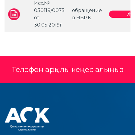
Исх.№
030119/0075
обращение
Жү
от
в НБРК
30.05.2019г
Телефон арқылы кеңес алыңыз