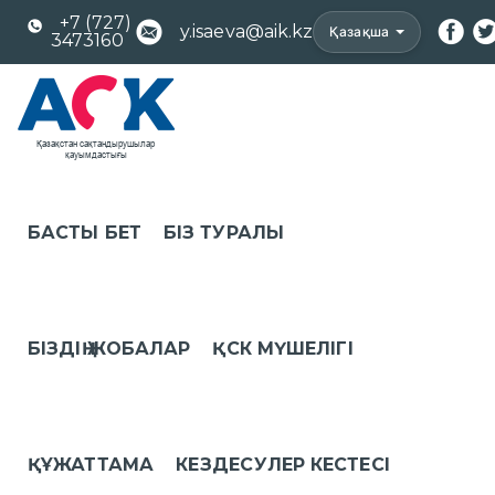
+7 (727)
y.isaeva@aik.kz
Қазақша
3473160
БАСТЫ БЕТ
БІЗ ТУРАЛЫ
БІЗДІҢ ЖОБАЛАР
ҚСК МҮШЕЛІГІ
ҚҰЖАТТАМА
КЕЗДЕСУЛЕР КЕСТЕСІ