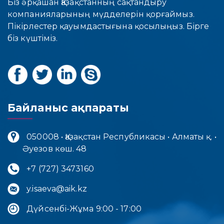
Біз әрқашан Қазақстанның сақтандыру
компанияларының мүдделерін қорғаймыз.
Пікірлестер қауымдастығына қосылыңыз. Бірге
біз күштіміз.
Байланыс ақпараты
050008 • Қазақстан Республикасы • Алматы қ. •
Әуезов көш. 48
+7 (727) 3473160
y.isaeva@aik.kz
Дүйсенбі-Жұма 9:00 - 17:00