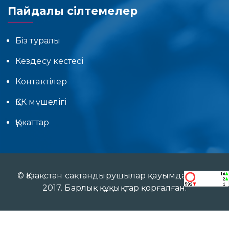
Пайдалы сілтемелер
Біз туралы
Кездесу кестесі
Контактілер
ҚСК мүшелігі
Құжаттар
© Қазақстан сақтандырушылар қауымдастығы
2017. Барлық құқықтар қорғалған.