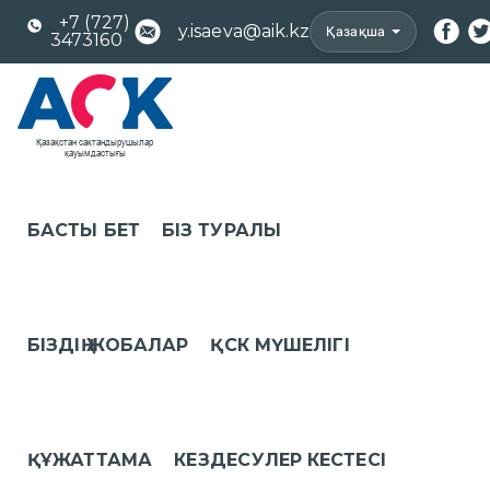
+7 (727)
y.isaeva@aik.kz
Қазақша
3473160
БАСТЫ БЕТ
БІЗ ТУРАЛЫ
БІЗДІҢ ЖОБАЛАР
ҚСК МҮШЕЛІГІ
ҚҰЖАТТАМА
КЕЗДЕСУЛЕР КЕСТЕСІ