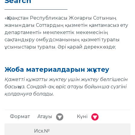
Search
«Қазақстан Республикасы Жоғарғы Сотының
жанындағы Соттардың қызметін қамтамасыз ету
департаменті» мемлекеттік мекемесінің
сақтандыру омбудсманының қызметі туралы
ұсыныстары туралы. Әрі қарай дереккөзде;
Жоба материалдарын жүктеу
Қажетті құжатты жүктеу үшін жүктеу белгішесін
басыңыз. Сондай-ақ өріс атауы бойынша сүзгіні
қолдануға болады.
Формат
Атауы
Күні
Исх.№