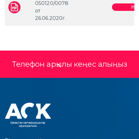
050120/0078
Жү
от
26.06.2020г.
Телефон арқылы кеңес алыңыз