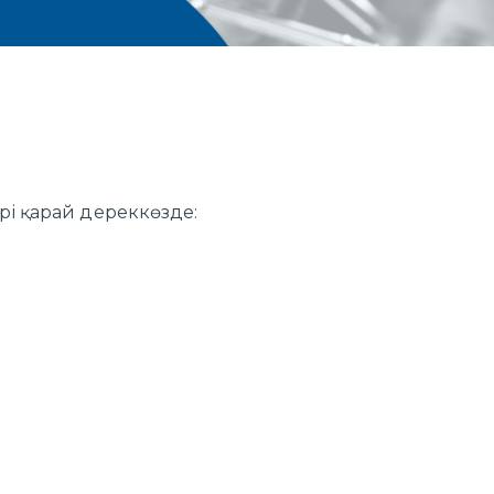
рі қарай дереккөзде: