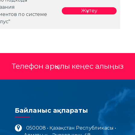
вания
Жүктеу
ентов по системе
лус"
Телефон арқылы кеңес алыңыз
Байланыс ақпараты
050008 • Қазақстан Республикасы •