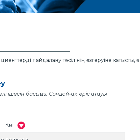
иенттерді пайдалану тәсілінің өзгеруіне қатысты, ә
еу
елгішесін басыңыз. Сондай-ақ өріс атауы
Күні
но подхода