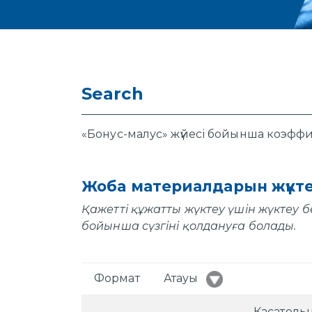
Search
«Бонус-малус» жүйесі бойынша коэффиц
Жоба материалдарын жүкт
Қажетті құжатты жүктеу үшін жүктеу б
бойынша сүзгіні қолдануға болады.
Формат
Атауы
Касатель