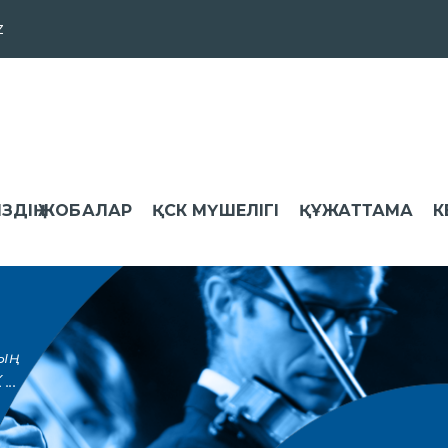
z
ІЗДІҢ ЖОБАЛАР
ҚСК МҮШЕЛІГІ
ҚҰЖАТТАМА
К
ң
..