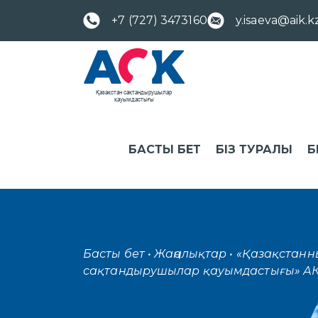
+7 (727) 3473160
y.isaeva@aik.k
БАСТЫ БЕТ
БІЗ ТУРАЛЫ
Б
Басты бет
• Жаңалықтар
• «Қазақстанны
сақтандырушылар қауымдастығы» АК .