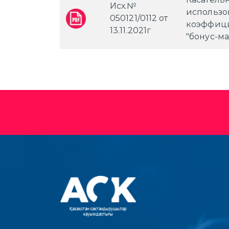
Исх.№
использо
050121/0112 от
коэффици
13.11.2021г
"бонус-ма