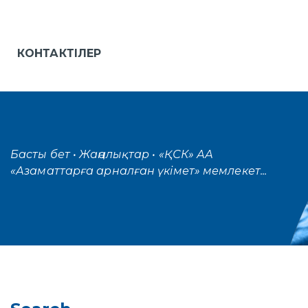
КОНТАКТІЛЕР
Басты бет
• Жаңалықтар
• «ҚСК» АА
«Азаматтарға арналған үкімет» мемлекет...