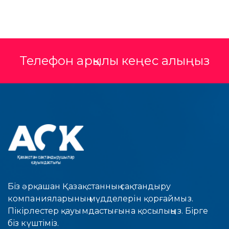
Телефон арқылы кеңес алыңыз
Біз әрқашан Қазақстанның сақтандыру
компанияларының мүдделерін қорғаймыз.
Пікірлестер қауымдастығына қосылыңыз. Бірге
біз күштіміз.