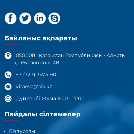
Байланыс ақпараты
050008 • Қазақстан Республикасы • Алматы
қ. • Әуезов көш. 48
+7 (727) 3473160
y.isaeva@aik.kz
Дүйсенбі-Жұма 9:00 - 17:00
Пайдалы сілтемелер
Біз туралы