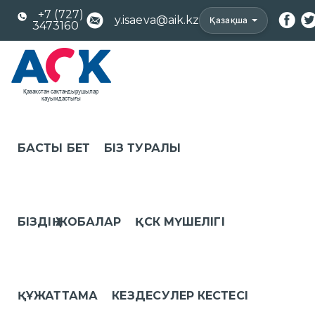
+7 (727)
y.isaeva@aik.kz
Қазақша
3473160
БАСТЫ БЕТ
БІЗ ТУРАЛЫ
БІЗДІҢ ЖОБАЛАР
ҚСК МҮШЕЛІГІ
ҚҰЖАТТАМА
КЕЗДЕСУЛЕР КЕСТЕСІ