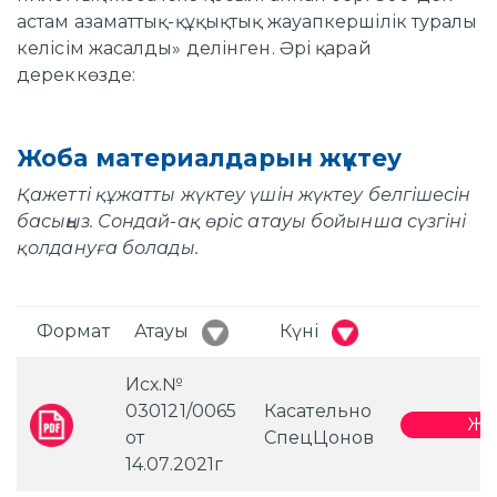
астам азаматтық-құқықтық жауапкершілік туралы
келісім жасалды» делінген. Әрі қарай
дереккөзде:
Жоба материалдарын жүктеу
Қажетті құжатты жүктеу үшін жүктеу белгішесін
басыңыз. Сондай-ақ өріс атауы бойынша сүзгіні
қолдануға болады.
Формат
Атауы
Күні
Исх.№
030121/0065
Касательно
Жү
от
СпецЦонов
14.07.2021г