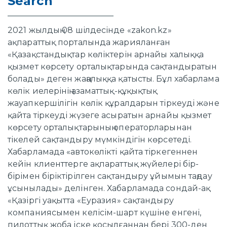
Search
2021 жылдың 08 шілдесінде «zakon.kz»
ақпараттық порталында жарияланған
«Қазақстандықтар көліктерін арнайы халыққа
қызмет көрсету орталықтарында сақтандыратын
болады» деген жаңалыққа қатысты. Бұл хабарлама
көлік иелерінің азаматтық-құқықтық
жауапкершілігін көлік құралдарын тіркеуді және
қайта тіркеуді жүзеге асыратын арнайы қызмет
көрсету орталықтарының операторларынан
тікелей сақтандыру мүмкіндігін көрсетеді.
Хабарламада «автокөлікті қайта тіркегеннен
кейін клиенттерге ақпараттық жүйелері бір-
бірімен біріктірілген сақтандыру ұйымын таңдау
ұсынылады» делінген. Хабарламада сондай-ақ
«Қазіргі уақытта «Еуразия» сақтандыру
компаниясымен келісім-шарт күшіне енгені,
пилоттық жоба іске қосылғаннан бері 300-ден