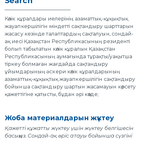
Search
Көлiк құралдары иелерiнiң азаматтық-құқықтық
жауапкершiлiгiн мiндеттi сақтандыру шарттарын
жасасу кезiнде талаптардың сақталуын, сондай-
ақ иесi Қазақстан Республикасының резидентi
болып табылатын көлiк құралын Қазақстан
Республикасының аумағында тұрақты/уақытша
тiркеу болмаған жағдайда сақтандыру
ұйымдарының әскери көлiк құралдарының
азаматтық-құқықтық жауапкершiлiгiн сақтандыру
бойынша сақтандыру шартын жасамауын көрсету
қажеттiгiне қатысты, бұдан әрi көзде;
Жоба материалдарын жүктеу
Қажетті құжатты жүктеу үшін жүктеу белгішесін
басыңыз. Сондай-ақ өріс атауы бойынша сүзгіні