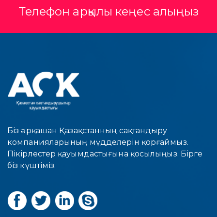
Телефон арқылы кеңес алыңыз
Біз әрқашан Қазақстанның сақтандыру
компанияларының мүдделерін қорғаймыз.
Пікірлестер қауымдастығына қосылыңыз. Бірге
біз күштіміз.