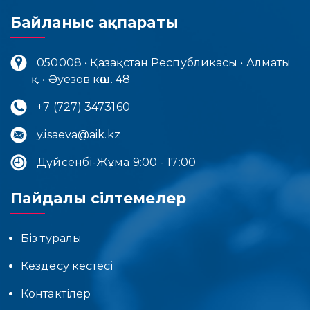
Байланыс ақпараты
050008 • Қазақстан Республикасы • Алматы
қ. • Әуезов көш. 48
+7 (727) 3473160
y.isaeva@aik.kz
Дүйсенбі-Жұма 9:00 - 17:00
Пайдалы сілтемелер
Біз туралы
Кездесу кестесі
Контактілер