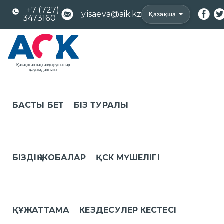
+7 (727)
y.isaeva@aik.kz
Қазақша
3473160
БАСТЫ БЕТ
БІЗ ТУРАЛЫ
БІЗДІҢ ЖОБАЛАР
ҚСК МҮШЕЛІГІ
ҚҰЖАТТАМА
КЕЗДЕСУЛЕР КЕСТЕСІ