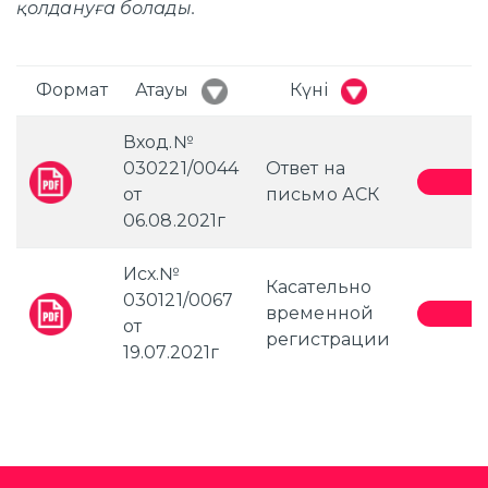
қолдануға болады.
Формат
Атауы
Күні
Вход.№
030221/0044
Ответ на
от
письмо АСК
06.08.2021г
Исх.№
Касательно
030121/0067
временной
от
регистрации
19.07.2021г