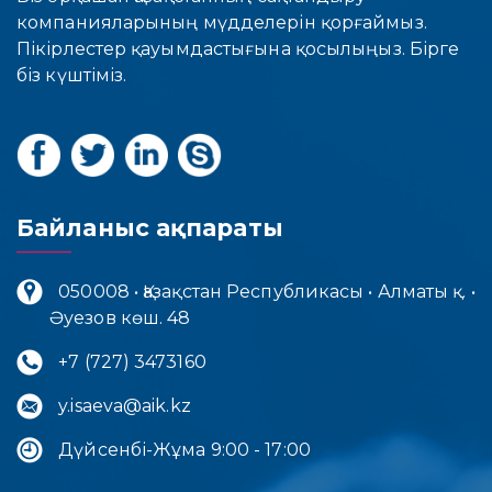
компанияларының мүдделерін қорғаймыз.
Пікірлестер қауымдастығына қосылыңыз. Бірге
біз күштіміз.
Байланыс ақпараты
050008 • Қазақстан Республикасы • Алматы қ. •
Әуезов көш. 48
+7 (727) 3473160
y.isaeva@aik.kz
Дүйсенбі-Жұма 9:00 - 17:00