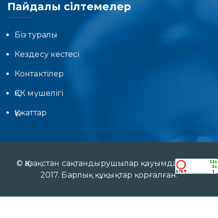
Пайдалы сілтемелер
Біз туралы
Кездесу кестесі
Контактілер
ҚСК мүшелігі
Құжаттар
© Қазақстан сақтандырушылар қауымдастығы
2017. Барлық құқықтар қорғалған.