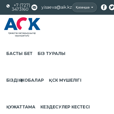
+7 (727)
y.isaeva@aik.kz
Қазақша
3473160
БАСТЫ БЕТ
БІЗ ТУРАЛЫ
БІЗДІҢ ЖОБАЛАР
ҚСК МҮШЕЛІГІ
ҚҰЖАТТАМА
КЕЗДЕСУЛЕР КЕСТЕСІ