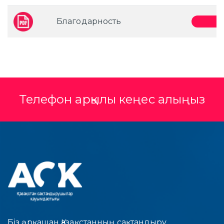
Благодарность
Телефон арқылы кеңес алыңыз
Біз әрқашан Қазақстанның сақтандыру