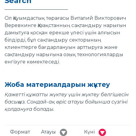
Search
Ол Қауымдастық төрағасы Виталий Викторович
Веревкинге Қазақстанның сақтандыру нарығын
дамытуға қосқан ерекше үлесі үшін алғысын
білдірді, бұл сақтандыру секторының
клиенттерге бағдарлануын арттыруға және
сақтандыру нарығына озық технологияларды
енгізуге көмектеседі.
Жоба материалдарын жүктеу
Қажетті құжатты жүктеу үшін жүктеу белгішесін
басыңыз. Сондай-ақ өріс атауы бойынша сүзгіні
қолдануға болады.
Формат
Атауы
Күні