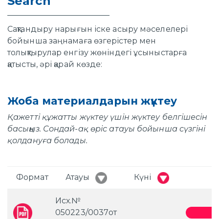
Search
Сақтандыру нарығын іске асыру мәселелері
бойынша заңнамаға өзгерістер мен
толықтырулар енгізу жөніндегі ұсыныстарға
қатысты, әрі қарай көзде:
Жоба материалдарын жүктеу
Қажетті құжатты жүктеу үшін жүктеу белгішесін
басыңыз. Сондай-ақ өріс атауы бойынша сүзгіні
қолдануға болады.
Формат
Атауы
Күні
Исх.№
050223/0037от