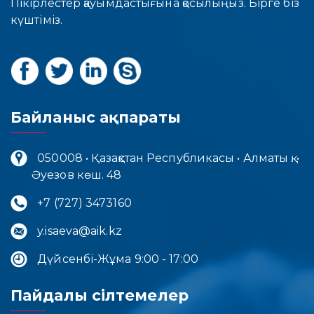
Пікірлестер қауымдастығына қосылыңыз. Бірге біз
күштіміз.
Байланыс ақпараты
050008 • Қазақстан Республикасы • Алматы қ. •
Әуезов көш. 48
+7 (727) 3473160
y.isaeva@aik.kz
Дүйсенбі-Жұма 9:00 - 17:00
Пайдалы сілтемелер