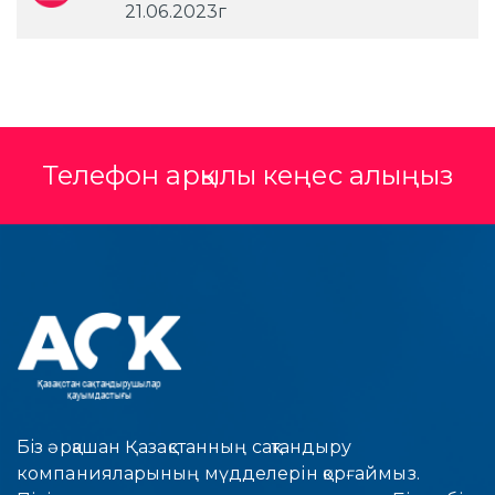
21.06.2023г
Телефон арқылы кеңес алыңыз
Біз әрқашан Қазақстанның сақтандыру
компанияларының мүдделерін қорғаймыз.