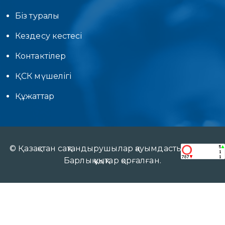
Біз туралы
Кездесу кестесі
Контактілер
ҚСК мүшелігі
Құжаттар
© Қазақстан сақтандырушылар қауымдастығы 2017.
Барлық құқықтар қорғалған.