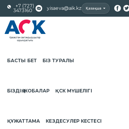
+7 (727)
y.isaeva@aik.kz
Қазақша
3473160
БАСТЫ БЕТ
БІЗ ТУРАЛЫ
БІЗДІҢ ЖОБАЛАР
ҚСК МҮШЕЛІГІ
ҚҰЖАТТАМА
КЕЗДЕСУЛЕР КЕСТЕСІ