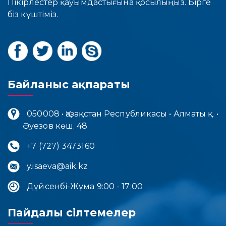
Пікірлестер қауымдастығына қосылыңыз. Бірге
біз күштіміз.
Байланыс ақпараты
050008 • Қазақстан Республикасы • Алматы қ. •
Әуезов көш. 48
+7 (727) 3473160
y.isaeva@aik.kz
Дүйсенбі-Жұма 9:00 - 17:00
Пайдалы сілтемелер