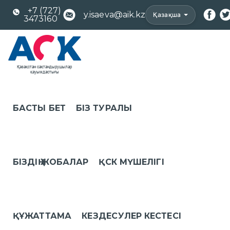
+7 (727)
y.isaeva@aik.kz
Қазақша
3473160
БАСТЫ БЕТ
БІЗ ТУРАЛЫ
БІЗДІҢ ЖОБАЛАР
ҚСК МҮШЕЛІГІ
ҚҰЖАТТАМА
КЕЗДЕСУЛЕР КЕСТЕСІ