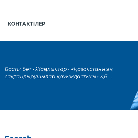
КОНТАКТІЛЕР
Басты бет
• Жаңалықтар
• «Қазақстанның
сақтандырушылар қауымдастығы» ҚБ ...