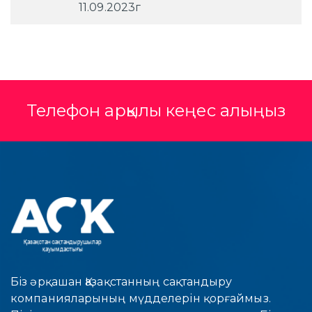
11.09.2023г
Телефон арқылы кеңес алыңыз
Біз әрқашан Қазақстанның сақтандыру
компанияларының мүдделерін қорғаймыз.