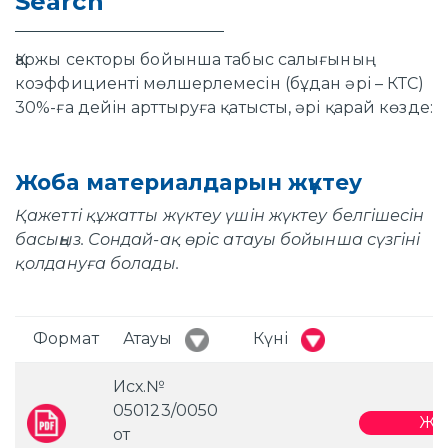
Search
Қаржы секторы бойынша табыс салығының
коэффициенті мөлшерлемесін (бұдан әрі – КТС)
30%-ға дейін арттыруға қатысты, әрі қарай көзде:
Жоба материалдарын жүктеу
Қажетті құжатты жүктеу үшін жүктеу белгішесін
басыңыз. Сондай-ақ өріс атауы бойынша сүзгіні
қолдануға болады.
Формат
Атауы
Күні
Исх.№
050123/0050
Жү
от