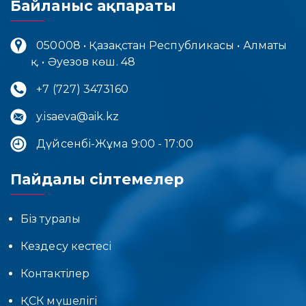
Байланыс ақпараты
050008 • Қазақстан Республикасы • Алматы
қ. • Әуезов көш. 48
+7 (727) 3473160
y.isaeva@aik.kz
Дүйсенбі-Жұма 9:00 - 17:00
Пайдалы сілтемелер
Біз туралы
Кездесу кестесі
Контактілер
ҚСК мүшелігі