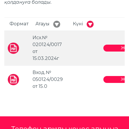
қолдануға болады.
Формат
Атауы
Күні
Исх.№
020124/0017
Жү
от
15.03.2024г
Вход.№
050124/0029
Жү
от 15.0
Телефон арқылы кеңес алыңыз