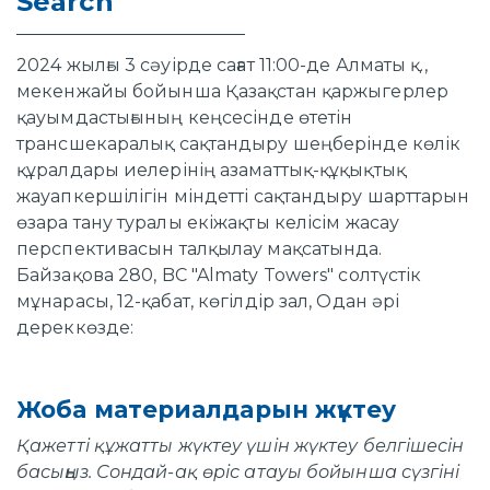
Search
2024 жылғы 3 сәуірде сағат 11:00-де Алматы қ.,
мекенжайы бойынша Қазақстан қаржыгерлер
қауымдастығының кеңсесінде өтетін
трансшекаралық сақтандыру шеңберінде көлік
құралдары иелерінің азаматтық-құқықтық
жауапкершілігін міндетті сақтандыру шарттарын
өзара тану туралы екіжақты келісім жасау
перспективасын талқылау мақсатында.
Байзақова 280, BC "Almaty Towers" солтүстік
мұнарасы, 12-қабат, көгілдір зал, Одан әрі
дереккөзде:
Жоба материалдарын жүктеу
Қажетті құжатты жүктеу үшін жүктеу белгішесін
басыңыз. Сондай-ақ өріс атауы бойынша сүзгіні