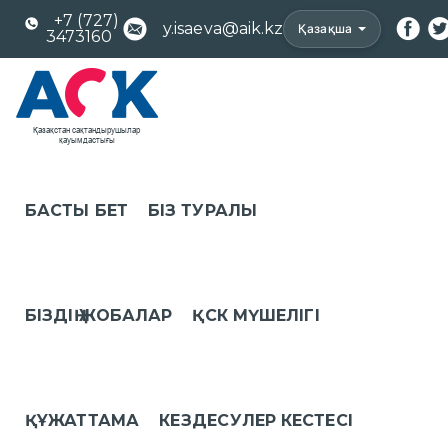
+7 (727)
y.isaeva@aik.kz
Қазақша
3473160
БАСТЫ БЕТ
БІЗ ТУРАЛЫ
БІЗДІҢ ЖОБАЛАР
ҚСК МҮШЕЛІГІ
ҚҰЖАТТАМА
КЕЗДЕСУЛЕР КЕСТЕСІ