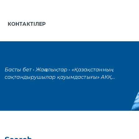
КОНТАКТІЛЕР
Басты бет
• Жаңалықтар
• «Қазақстанның
сақтандырушылар қауымдастығы» АКҚ...