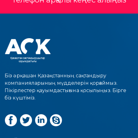
Біз әрқашан Қазақстанның сақтандыру
компанияларының мүдделерін қорғаймыз.
Пікірлестер қауымдастығына қосылыңыз. Бірге
біз күштіміз.