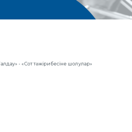
алдау» - «Сот тәжірибесіне шолулар»