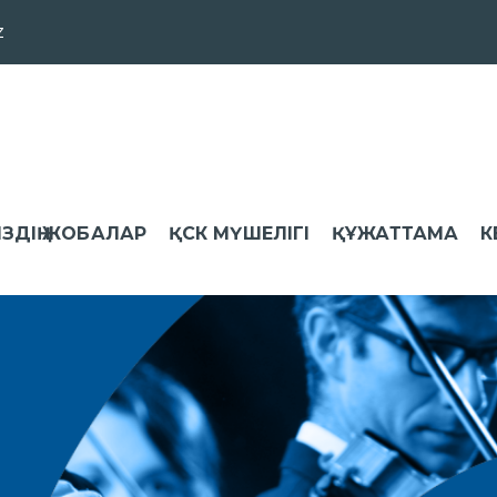
z
ІЗДІҢ ЖОБАЛАР
ҚСК МҮШЕЛІГІ
ҚҰЖАТТАМА
К