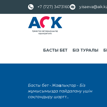
+7 (727) 3473160
y.isaeva@aik.k
БАСТЫ БЕТ
БІЗ ТУРАЛЫ
Б
Басты бет
• Жаңалықтар
• Біз
жұмысымызда пайдалану үшін
сақтандыру шартт...