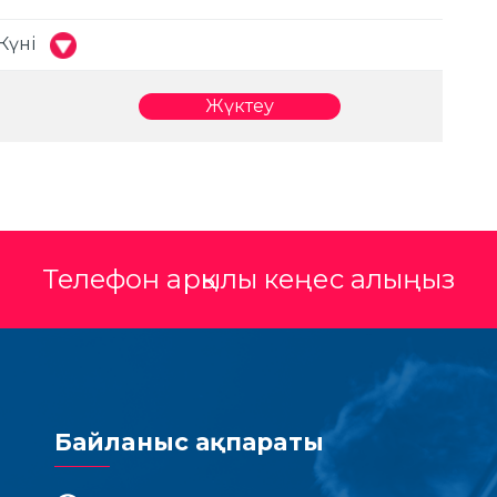
Күні
Жүктеу
Телефон арқылы кеңес алыңыз
Байланыс ақпараты