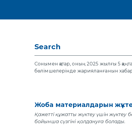
Search
Сонымен қатар, оның 2025 жылғы 5 қаң
бөлімшелерінде жарияланғанын хаба
Жоба материалдарын жүкт
Қажетті құжатты жүктеу үшін жүктеу б
бойынша сүзгіні қолдануға болады.