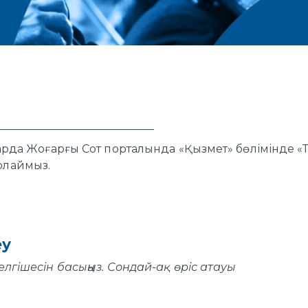
тарда Жоғарғы Сот порталында «Қызмет» бөлімінде «Т
рлаймыз.
еу
елгішесін басыңыз. Сондай-ақ өріс атауы