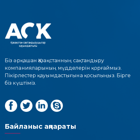
Біз әрқашан Қазақстанның сақтандыру
компанияларының мүдделерін қорғаймыз.
Пікірлестер қауымдастығына қосылыңыз. Бірге
біз күштіміз.
Байланыс ақпараты