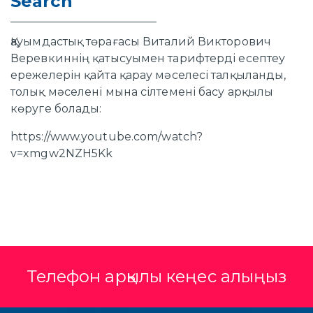
Search
Қауымдастық төрағасы Виталий Викторович
Веревкиннің қатысуымен тарифтерді есептеу
ережелерін қайта қарау мәселесі талқыланды,
толық мәселені мына сілтемені басу арқылы
көруге болады:
https://www.youtube.com/watch?
v=xmgw2NZH5Kk
Телефон арқылы кеңес алыңыз