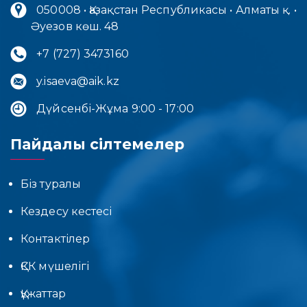
050008 • Қазақстан Республикасы • Алматы қ. •
Әуезов көш. 48
+7 (727) 3473160
y.isaeva@aik.kz
Дүйсенбі-Жұма 9:00 - 17:00
Пайдалы сілтемелер
Біз туралы
Кездесу кестесі
Контактілер
ҚСК мүшелігі
Құжаттар