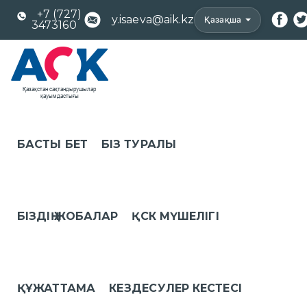
+7 (727)
y.isaeva@aik.kz
Қазақша
3473160
БАСТЫ БЕТ
БІЗ ТУРАЛЫ
БІЗДІҢ ЖОБАЛАР
ҚСК МҮШЕЛІГІ
ҚҰЖАТТАМА
КЕЗДЕСУЛЕР КЕСТЕСІ