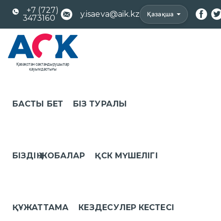
+7 (727)
y.isaeva@aik.kz
Қазақша
3473160
БАСТЫ БЕТ
БІЗ ТУРАЛЫ
БІЗДІҢ ЖОБАЛАР
ҚСК МҮШЕЛІГІ
ҚҰЖАТТАМА
КЕЗДЕСУЛЕР КЕСТЕСІ