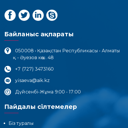
Байланыс ақпараты
050008 • Қазақстан Республикасы • Алматы
қ. • Әуезов көш. 48
+7 (727) 3473160
y.isaeva@aik.kz
Дүйсенбі-Жұма 9:00 - 17:00
Пайдалы сілтемелер
Біз туралы