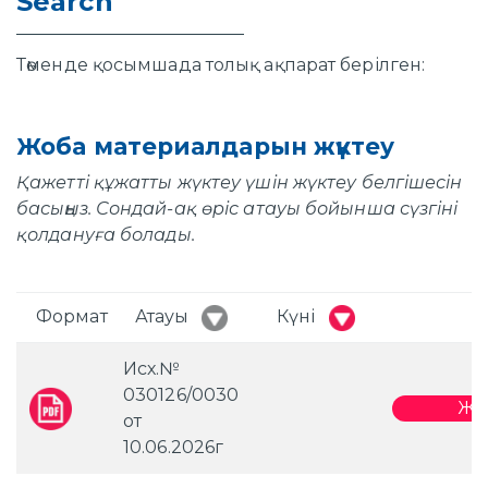
Search
Төменде қосымшада толық ақпарат берілген:
Жоба материалдарын жүктеу
Қажетті құжатты жүктеу үшін жүктеу белгішесін
басыңыз. Сондай-ақ өріс атауы бойынша сүзгіні
қолдануға болады.
Формат
Атауы
Күні
Исх.№
030126/0030
Жү
от
10.06.2026г