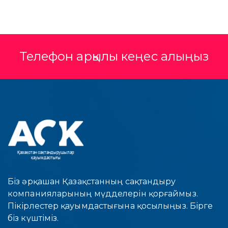
Телефон арқылы кеңес алыңыз
Біз әрқашан Қазақстанның сақтандыру
компанияларының мүдделерін қорғаймыз.
Пікірлестер қауымдастығына қосылыңыз. Бірге
біз күштіміз.